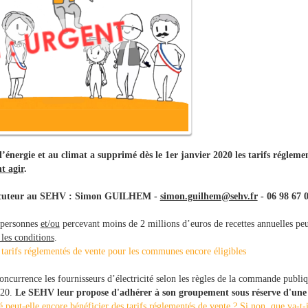
l’énergie et au climat a supprimé dès le 1er janvier 2020 les tarifs réglem
nt agir
.
rlocuteur au SEHV : Simon GUILHEM -
simon.guilhem@sehv.fr
- 06 98 67 
 personnes
et/ou
percevant moins de 2 millions d’euros de recettes annuelles peu
 les conditions
.
x tarifs réglementés de vente pour les communes encore éligibles
oncurrence les fournisseurs d’électricité selon les règles de la commande publi
020.
Le SEHV leur propose d'adhérer à son groupement sous réserve d'une
peut-elle encore bénéficier des tarifs réglementés de vente ? Si non, que va-t-i