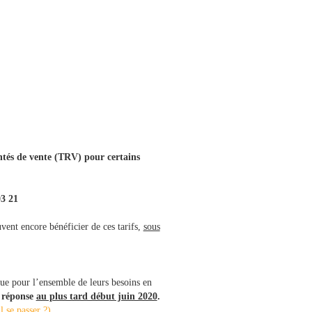
entés de vente (TRV) pour certains
03 21
vent encore bénéficier de ces tarifs,
sous
que pour l’ensemble de leurs besoins en
 réponse
au plus tard début juin 2020
.
l se passer ?)