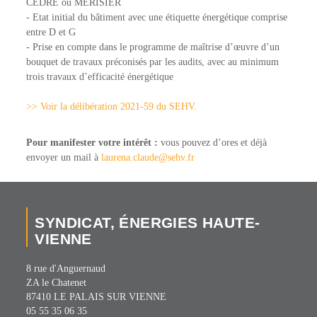
CEDRE ou MERISIER
- Etat initial du bâtiment avec une étiquette énergétique comprise
entre D et G
- Prise en compte dans le programme de maîtrise d’œuvre d’un
bouquet de travaux préconisés par les audits, avec au minimum
trois travaux d’efficacité énergétique
>> Voir la délibération 2021-59 du SEHV.
Pour manifester votre intérêt :
vous pouvez d’ores et déjà
envoyer un mail à
laurena.claude@sehv.fr
SYNDICAT, ÉNERGIES HAUTE-
VIENNE
8 rue d'Anguernaud
ZA le Chatenet
87410 LE PALAIS SUR VIENNE
05 55 35 06 35