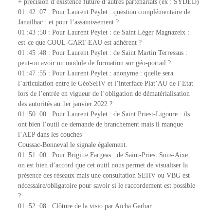
+ précision d’existence future d’autres partenariats (ex : SYDED)
01 :42 :07 : Pour Laurent Peylet : question complémentaire de
Janailhac : et pour l’assainissement ?
01 :43 :50 : Pour Laurent Peylet : de Saint Léger Magnazeix :
est-ce que COUL-GART-EAU est adhérent ?
01 :45 :48 : Pour Laurent Peylet : de Saint Martin Terressus :
peut-on avoir un module de formation sur géo-portail ?
01 :47 :55 : Pour Laurent Peylet : anonyme : quelle sera
l’articulation entre le GéoSeHV et l’interface Plat’AU de l’Etat
lors de l’entrée en vigueur de l’obligation de dématérialisation
des autorités au 1er janvier 2022 ?
01 :50 :00 : Pour Laurent Peylet : de Saint Priest-Ligoure : ils
ont bien l’outil de demande de branchement mais il manque
l’AEP dans les couches
Coussac-Bonneval le signale également.
01 :51 :00 : Pour Brigitte Fargeas : de Saint-Priest Sous-Aixe :
on est bien d’accord que cet outil nous permet de visualiser la
présence des réseaux mais une consultation SEHV ou VBG est
nécessaire/obligatoire pour savoir si le raccordement est possible
?
01 :52 :08 : Clôture de la visio par Aïcha Garbar.