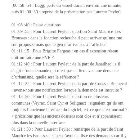
[00 :58 :54 : Bugg, perte du visuel durant environ une minute,
puis 01 :00 :30 : reprise de la présentation par Laurent Peylet]
01 :08 :40 : Pause questions
01 :09 :55 : Pour Laurent Peylet : question Saint-Maurice-Les-
Brousses : dans la fonction recherche il peut arriver qu’une rue
soit proposée mais que le géo n’arrive pas à l’afficher.
01 :11 :15 : Pour Brigitte Fargeas : en cas d’extension réseau
doit-on faire une PVR ?
01 :12 :40 : Pour Laurent Peylet : de la part de Janailhac : s’il
s’agit d’une demande qui n’est pas en lien avec une demande
d’urbanisme, quelle sera la référence ?
01 :17 :22 : Pour Laurent Peylet : de la part de Coussac Bonneval
: avons-nous une notification lorsque la demande est instruite ?
01 :18 :50 : Pour Laurent Peylet : question de plusieurs
communes (Veyrac, Saint Cyr et Solignac) : signalent qu’ils ont
toujours l’ancienne interface du logiciel, est-ce que c’est normal ?
+ précisions que les anciens dossiers sont clos et n’apparaissent
plus dans la nouvelle interface.
01 :21 : 50 : Pour Laurent Peylet : remarque de la part de Saint
Maurice les Brousses : super d’avoir la liste des demandes car il y