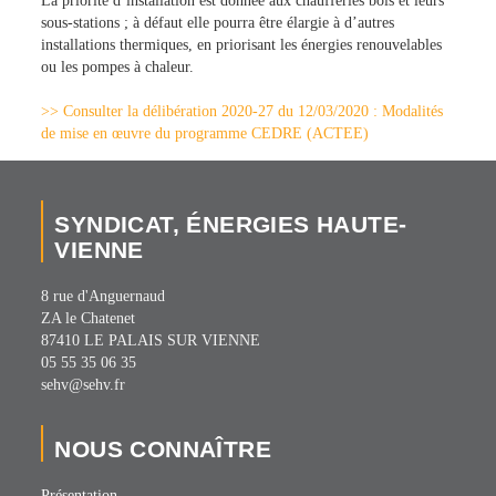
La priorité d’installation est donnée aux chaufferies bois et leurs
sous-stations ; à défaut elle pourra être élargie à d’autres
installations thermiques, en priorisant les énergies renouvelables
ou les pompes à chaleur.
>> Consulter la délibération 2020-27 du 12/03/2020 : Modalités
de mise en œuvre du programme CEDRE (ACTEE)
SYNDICAT, ÉNERGIES HAUTE-
VIENNE
8 rue d'Anguernaud
ZA le Chatenet
87410 LE PALAIS SUR VIENNE
05 55 35 06 35
sehv@sehv.fr
NOUS CONNAÎTRE
Présentation